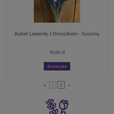
Bukiet Lawendy z Dmuszkiem - Suszony
39,00 zł
do koszyka
«
1
2
»