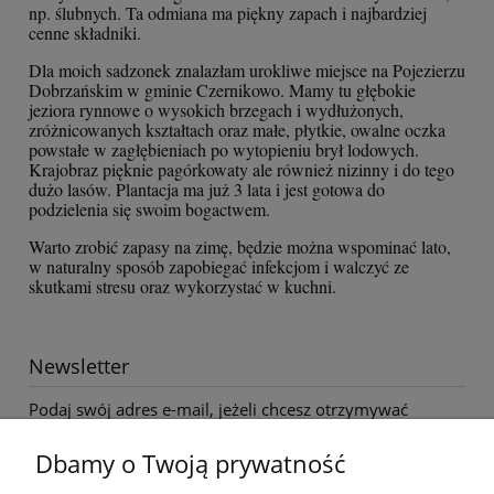
np. ślubnych. Ta odmiana ma piękny zapach i najbardziej
cenne składniki.
Dla moich sadzonek znalazłam urokliwe miejsce na Pojezierzu
Dobrzańskim w gminie Czernikowo. Mamy tu głębokie
jeziora rynnowe o wysokich brzegach i wydłużonych,
zróżnicowanych kształtach oraz małe, płytkie, owalne oczka
powstałe w zagłębieniach po wytopieniu brył lodowych.
Krajobraz pięknie pagórkowaty ale również nizinny i do tego
dużo lasów. Plantacja ma już 3 lata i jest gotowa do
podzielenia się swoim bogactwem.
Warto zrobić zapasy na zimę, będzie można wspominać lato,
w naturalny sposób zapobiegać infekcjom i walczyć ze
skutkami stresu oraz wykorzystać w kuchni.
Newsletter
Podaj swój adres e-mail, jeżeli chcesz otrzymywać
informacje o nowościach i promocjach.
Dbamy o Twoją prywatność