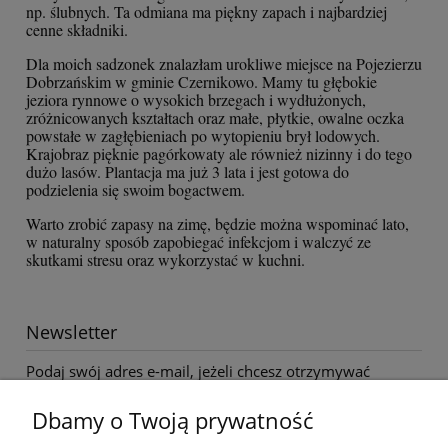
np. ślubnych. Ta odmiana ma piękny zapach i najbardziej
cenne składniki.
Dla moich sadzonek znalazłam urokliwe miejsce na Pojezierzu
Dobrzańskim w gminie Czernikowo. Mamy tu głębokie
jeziora rynnowe o wysokich brzegach i wydłużonych,
zróżnicowanych kształtach oraz małe, płytkie, owalne oczka
powstałe w zagłębieniach po wytopieniu brył lodowych.
Krajobraz pięknie pagórkowaty ale również nizinny i do tego
dużo lasów. Plantacja ma już 3 lata i jest gotowa do
podzielenia się swoim bogactwem.
Warto zrobić zapasy na zimę, będzie można wspominać lato,
w naturalny sposób zapobiegać infekcjom i walczyć ze
skutkami stresu oraz wykorzystać w kuchni.
Newsletter
Podaj swój adres e-mail, jeżeli chcesz otrzymywać
informacje o nowościach i promocjach.
Dbamy o Twoją prywatność