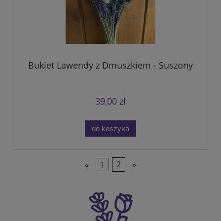
Bukiet Lawendy z Dmuszkiem - Suszony
39,00 zł
do koszyka
«
1
2
»