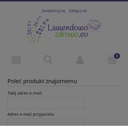
Zarejestruj się
Zaloguj się
Poleć produkt znajomemu
Twój adres e-mail:
Adres e-mail przyjaciela: