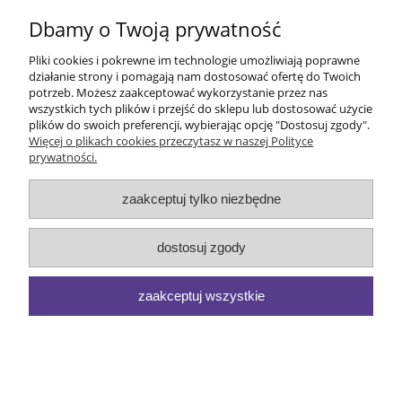
Dbamy o Twoją prywatność
wyślij
Pliki cookies i pokrewne im technologie umożliwiają poprawne
działanie strony i pomagają nam dostosować ofertę do Twoich
Informacje
potrzeb. Możesz zaakceptować wykorzystanie przez nas
wszystkich tych plików i przejść do sklepu lub dostosować użycie
plików do swoich preferencji, wybierając opcję "Dostosuj zgody".
Obsługa klienta
Więcej o plikach cookies przeczytasz w naszej Polityce
prywatności.
Odwiedź nas
zaakceptuj tylko niezbędne
Moje konto
dostosuj zgody
Lawendowozdrowo 2021
zaakceptuj wszystkie
pokaż pełną wersję strony
Sklep internetowy Shoper.pl